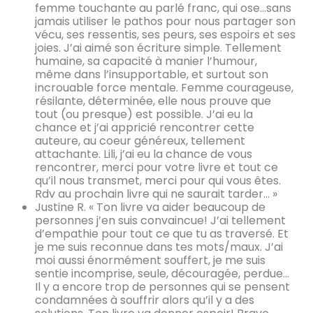
femme touchante au parlé franc, qui ose…sans
jamais utiliser le pathos pour nous partager son
vécu, ses ressentis, ses peurs, ses espoirs et ses
joies. J’ai aimé son écriture simple. Tellement
humaine, sa capacité à manier l’humour,
même dans l’insupportable, et surtout son
incrouable force mentale. Femme courageuse,
résilante, déterminée, elle nous prouve que
tout (ou presque) est possible. J’ai eu la
chance et j’ai appricié rencontrer cette
auteure, au coeur généreux, tellement
attachante. Lili, j’ai eu la chance de vous
rencontrer, merci pour votre livre et tout ce
qu’il nous transmet, merci pour qui vous êtes.
Rdv au prochain livre qui ne saurait tarder… »
Justine R. « Ton livre va aider beaucoup de
personnes j’en suis convaincue! J’ai tellement
d’empathie pour tout ce que tu as traversé. Et
je me suis reconnue dans tes mots/maux. J’ai
moi aussi énormément souffert, je me suis
sentie incomprise, seule, découragée, perdue…
Il y a encore trop de personnes qui se pensent
condamnées à souffrir alors qu’il y a des