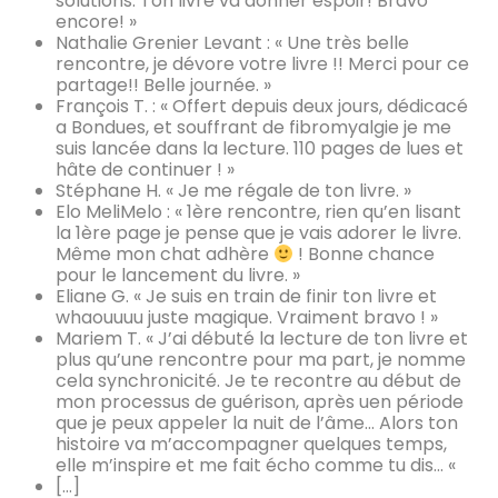
solutions. Ton livre va donner espoir! Bravo
encore! »
Nathalie Grenier Levant : « Une très belle
rencontre, je dévore votre livre !! Merci pour ce
partage!! Belle journée. »
François T. : « Offert depuis deux jours, dédicacé
a Bondues, et souffrant de fibromyalgie je me
suis lancée dans la lecture. 110 pages de lues et
hâte de continuer ! »
Stéphane H. « Je me régale de ton livre. »
Elo MeliMelo : « 1ère rencontre, rien qu’en lisant
la 1ère page je pense que je vais adorer le livre.
Même mon chat adhère
! Bonne chance
pour le lancement du livre. »
Eliane G. « Je suis en train de finir ton livre et
whaouuuu juste magique. Vraiment bravo ! »
Mariem T. « J’ai débuté la lecture de ton livre et
plus qu’une rencontre pour ma part, je nomme
cela synchronicité. Je te recontre au début de
mon processus de guérison, après uen période
que je peux appeler la nuit de l’âme… Alors ton
histoire va m’accompagner quelques temps,
elle m’inspire et me fait écho comme tu dis… «
[…]